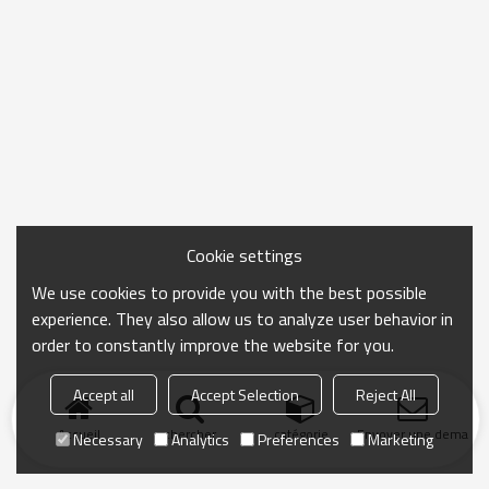
Cookie settings
We use cookies to provide you with the best possible
experience. They also allow us to analyze user behavior in
order to constantly improve the website for you.
Accept all
Accept Selection
Reject All
Accueil
chercher
catégorie
Envoyer une demand
Necessary
Analytics
Preferences
Marketing