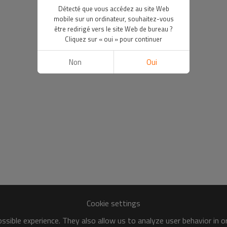
Détecté que vous accédez au site Web
mobile sur un ordinateur, souhaitez-vous
être redirigé vers le site Web de bureau ?
Cliquez sur « oui » pour continuer
Non
Oui
Cookie settings
sible experience. They also allow us to analyze user behavior in 