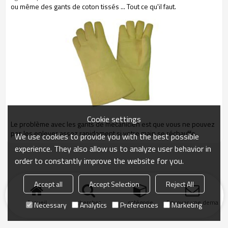
ou même des gants de coton tissés ... Tout ce qu'il faut.
Cookie settings
Le problème avec les gants de mécanicien est que vous ne pouvez
pas les enlever assez rapidement si votre main se réchauffe.
We use cookies to provide you with the best possible
experience. They also allow us to analyze user behavior in
order to constantly improve the website for you.
Accept all
Accept Selection
Reject All
Accueil
chercher
catégorie
Envoyer une demand
Necessary
Analytics
Preferences
Marketing