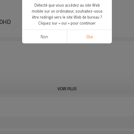
Détecté que vous accédez au site Web
mobile sur un ordinateur, souhaitez-vous
être redirigé vers le site Web de bureau ?
00HD
Cliquez sur « oui » pour continuer
Non
Oui
VOIR PLUS