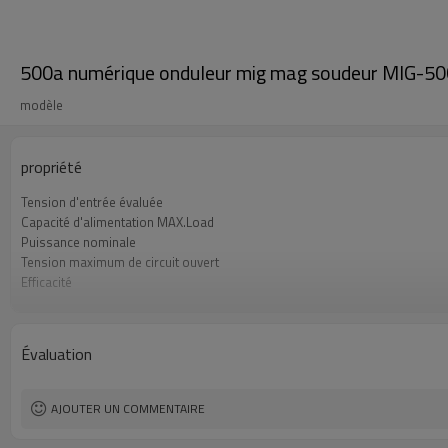
500a numérique onduleur mig mag soudeur MIG-5
modèle
propriété
Tension d'entrée évaluée
Capacité d'alimentation MAX.Load
Puissance nominale
Tension maximum de circuit ouvert
Efficacité
Mécanisme d'alimentation en fil
Plage de vitesse d'alimentation du fil
Garantie
Évaluation
Dimensions
Poids
AJOUTER UN COMMENTAIRE