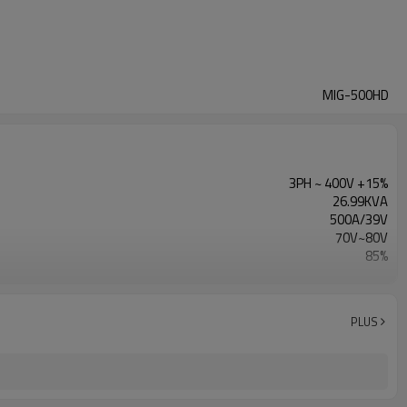
MIG-500HD
3PH ~ 400V +15%
26.99KVA
500A/39V
70V~80V
85%
4 Rollers
0-25m/min
1 year warranty
PLUS
960x420x1400mm
80kg