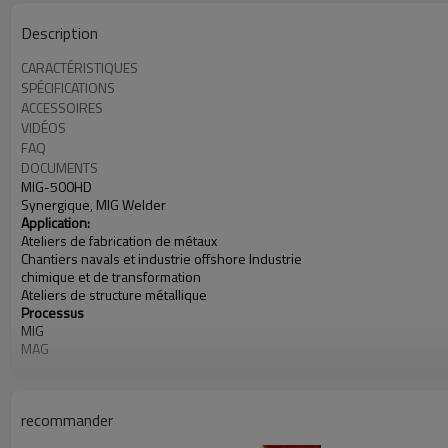
Description
CARACTÉRISTIQUES
SPÉCIFICATIONS
ACCESSOIRES
VIDÉOS
FAQ
DOCUMENTS
MIG-500HD
Synergique, MIG Welder
Application:
Ateliers de fabrication de métaux
Chantiers navals et industrie offshore Industrie
chimique et de transformation
Ateliers de structure
métallique
Processus
MIG
MAG
Flux-Cored
MMA (Bâton)
Puissance d'entrée: 400V, triphasée
recommander
Puissance évaluée à 40 ° C (104 ° F):
500A à 39V @ 60% Duty Cycle