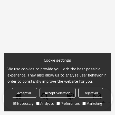
Cookie settings
We use cookies to provide you with the best possible
experience. They also allow us to analyze user behavior in
order to constantly improve the website for you.
Accept all
Accept Selection
Reject All
Accueil
chercher
catégorie
Envoyer une demand
Necessary
Analytics
Preferences
Marketing