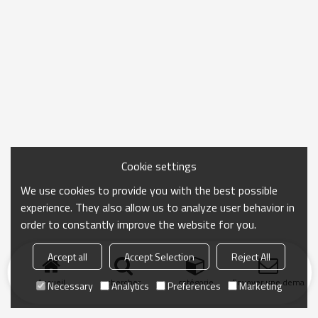
Cookie settings
We use cookies to provide you with the best possible
experience. They also allow us to analyze user behavior in
order to constantly improve the website for you.
Accept all
Accept Selection
Reject All
Accueil
chercher
catégorie
Envoyer une demand
Necessary
Analytics
Preferences
Marketing