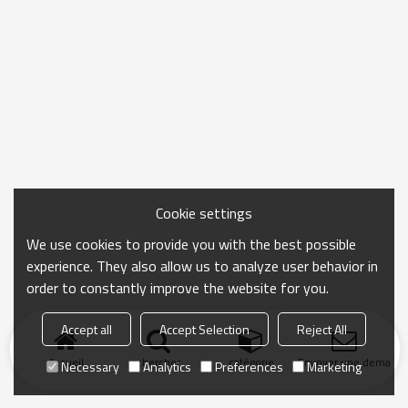
Cookie settings
We use cookies to provide you with the best possible
experience. They also allow us to analyze user behavior in
order to constantly improve the website for you.
Accept all
Accept Selection
Reject All
Accueil
chercher
catégorie
Envoyer une demand
Necessary
Analytics
Preferences
Marketing