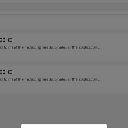
-250HD
ol to meet their exacting needs, whatever the application ,...
-200HD
ol to meet their exacting needs, whatever the application ,...