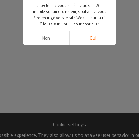
Détecté que vous accédez au site Web
mobile sur un ordinateur, souhaitez-vous
être redirigé vers le site Web de bureau ?
Cliquez sur « oui » pour continuer
Non
Oui
Cookie settings
sible experience. They also allow us to analyze user behavior in 