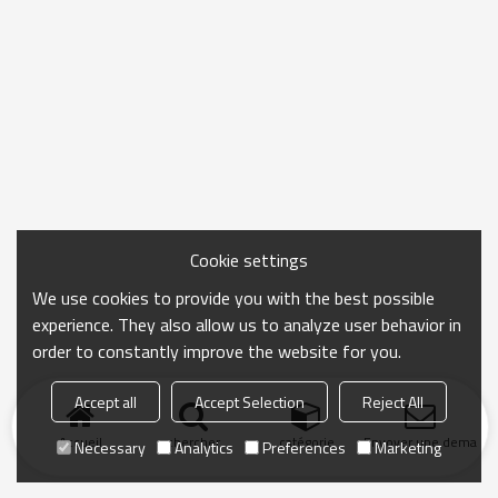
Cookie settings
We use cookies to provide you with the best possible
experience. They also allow us to analyze user behavior in
order to constantly improve the website for you.
Accept all
Accept Selection
Reject All
Accueil
chercher
catégorie
Envoyer une demand
Necessary
Analytics
Preferences
Marketing