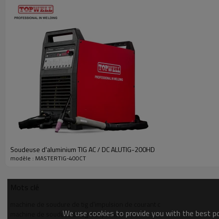
400A à 26V @ 60% Duty Cycle
Poids: 80 kg
TIG pulsé conventionnel
Typiquement de 0,2 à 10 PPS. Fournit un effet de chauffage et de refroi
produit également un motif d'ondulation distinct dans le cordon de soud
également être coordonnée avec l'addition de métal d'apport et peut au
TIG pulsé à grande vitesse
Au-delà de 40 PPS, le TIG pulsé devient plus audible que visible, prov
entre un pic élevé et un ampérage de fond faible - peut également resser
Vague carrée standard
L'onde carrée standard offre des transitions rapides entre EN et EP pour
profonde et des vitesses de déplacement rapides.
Onde sinusoïdale
L'onde sinusoïdale est un arc doux avec la sensation d'une source d'éner
Soudeuse d'aluminium TIG AC / DC ALUTIG-200HD
d'ampérage zéro élimine également le besoin d'une haute fréquence c
modèle : MASTERTIG-400CT
Mots clé
machine de soudure de tig d'impulsion de courant c
We use cookies to provide you with the best pos
machine de soudure de tig d'impulsion