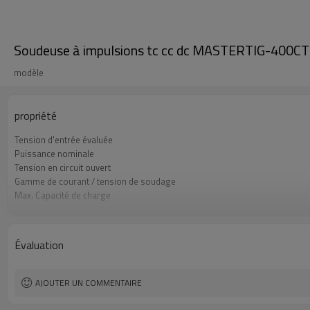
Soudeuse à impulsions tc cc dc MASTERTIG-400CT
modèle
propriété
Tension d'entrée évaluée
Puissance nominale
Tension en circuit ouvert
Gamme de courant / tension de soudage
Max. Capacité de charge
Efficacité
Couleur
Garantie
Évaluation
Dimensions
Poids
AJOUTER UN COMMENTAIRE