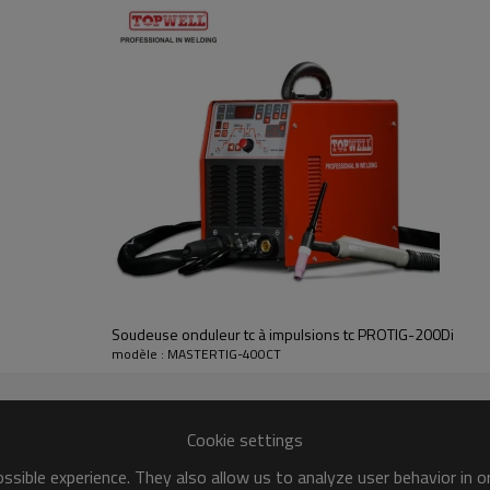
TIG PULSÉ
dissement sur la flaque de soudure et peut réduire la distorsion en abaissa
ure. La relation entre la fréquence d'impulsion et la vitesse de déplacement
gmenter le contrôle global de la flaque de soudure.
oquant une agitation accrue des flaques pour une meilleure microstructure s
rer et focaliser l'arc. Cela se traduit par une stabilité maximale de l'arc,
AC waveshape
 un arc réactif, dynamique et concentré avec un meilleur contrôle direction
gie conventionnelle. Il fournit une bonne action de mouillage et semble plu
Soudeuse onduleur tc à impulsions tc PROTIG-200Di
ontinue.
modèle : MASTERTIG-400CT
Cookie settings
sible experience. They also allow us to analyze user behavior in 