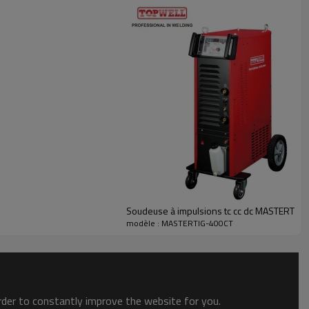
nt l'intensité moyenne. Cet effet de chauffage et de refroidissement
 détermine la distance entre les ondulations. La pulsation lente peut
oudée. L'impulsion du courant de soudage à des vitesses élevées -
 une pénétration accrue et des vitesses de déplacement accrues.
nel. Il forme une flaque à congélation rapide avec une pénétration
s silencieux que les autres vagues. Sa transition rapide au point
Soudeuse à impulsions tc cc dc MASTERTIG
modèle : MASTERTIG-400CT
order to constantly improve the website for you.