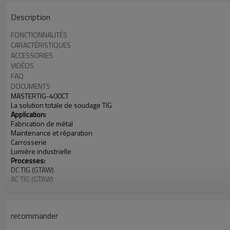
Description
FONCTIONNALITÉS
CARACTÉRISTIQUES
ACCESSORIES
VIDÉOS
FAQ
DOCUMENTS
MASTERTIG-400CT
La solution totale de soudage TIG
Application:
Fabrication de métal
Maintenance et réparation
Carrosserie
Lumière industrielle
Processes:
DC TIG (GTAW)
AC TIG (GTAW)
MIX TIG (GTAW)
Stick (SMAW)
Puissance d'entrée: 340-460V, monophasé
recommander
Plage d'intensité: 5-400A
Sortie évaluée à 40 ℃ (104 ℉)