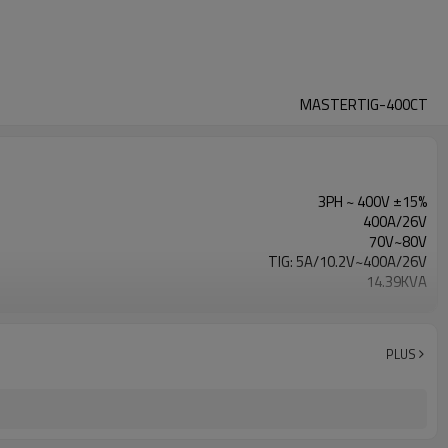
MASTERTIG-400CT
3PH ~ 400V ±15%
400A/26V
70V~80V
TIG: 5A/10.2V~400A/26V
14.39KVA
85%
rouge
1 year warranty
PLUS
960X420X900mm
80KG