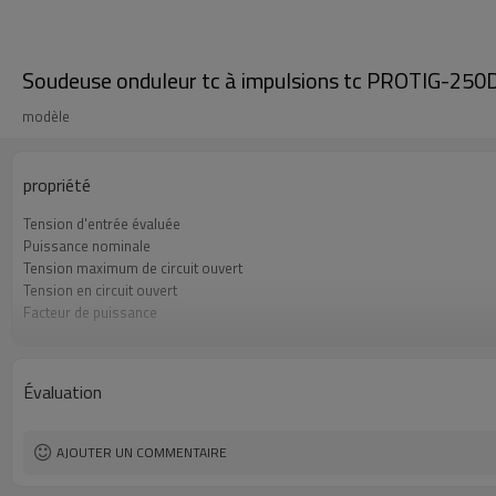
Soudeuse onduleur tc à impulsions tc PROTIG-250D
modèle
propriété
Tension d'entrée évaluée
Puissance nominale
Tension maximum de circuit ouvert
Tension en circuit ouvert
Facteur de puissance
Efficacité
Couleur
Garantie
Évaluation
Dimensions
Poids
AJOUTER UN COMMENTAIRE