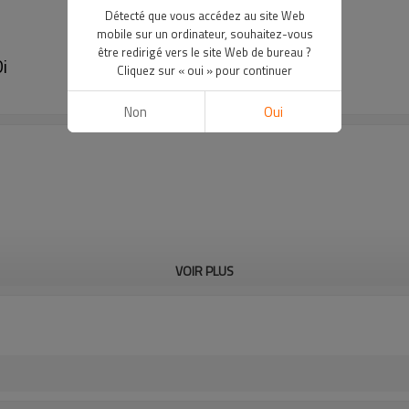
Détecté que vous accédez au site Web
mobile sur un ordinateur, souhaitez-vous
être redirigé vers le site Web de bureau ?
i
Cliquez sur « oui » pour continuer
Non
Oui
VOIR PLUS