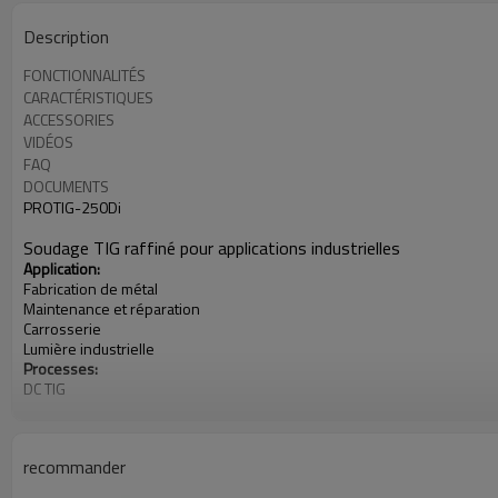
Description
FONCTIONNALITÉS
CARACTÉRISTIQUES
ACCESSORIES
VIDÉOS
FAQ
DOCUMENTS
PROTIG-250Di
Soudage TIG raffiné pour applications industrielles
Application:
Fabrication de métal
Maintenance et réparation
Carrosserie
Lumière industrielle
Processes:
DC TIG
Stick (SMAW)
Puissance d'entrée: 200-240V, monophasé
Sortie évaluée à 40 ℃ (104 ℉):
recommander
250A à 20V @ 60% Duty Cycle
Poids: 15 kg