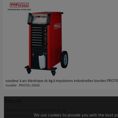
soudeur à arc électrique dc tig à impulsions industrielles lourdes PROT
modèle : PROTIG-250Di
Mots clé
machine de soudure industrielle de tig
We use cookies to provide you with the best pos
machine de soudure de tc de CC