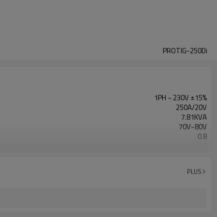
PROTIG-250Di
1PH ~ 230V ±15%
250A/20V
7.81KVA
70V~80V
0.8
80%
rouge
1 year warranty
PLUS
410x195x375mm
15KG