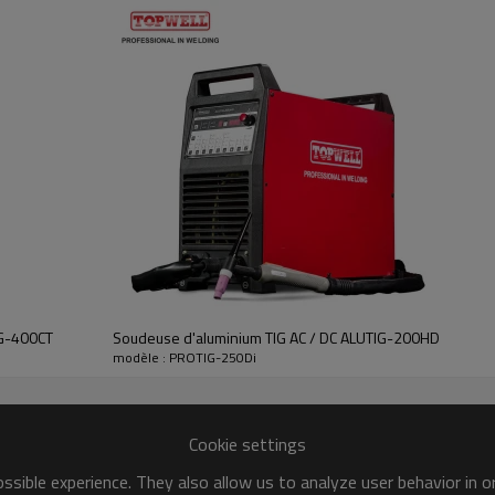
IG-400CT
Soudeuse d'aluminium TIG AC / DC ALUTIG-200HD
modèle : PROTIG-250Di
Cookie settings
TIG PULSÉ
sible experience. They also allow us to analyze user behavior in 