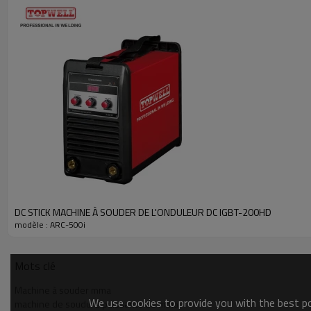
DC STICK MACHINE À SOUDER DE L'ONDULEUR DC IGBT-200HD
modèle : ARC-500i
Mots clé
Machine à souder mma
We use cookies to provide you with the best pos
machine de soudure puissante de mma