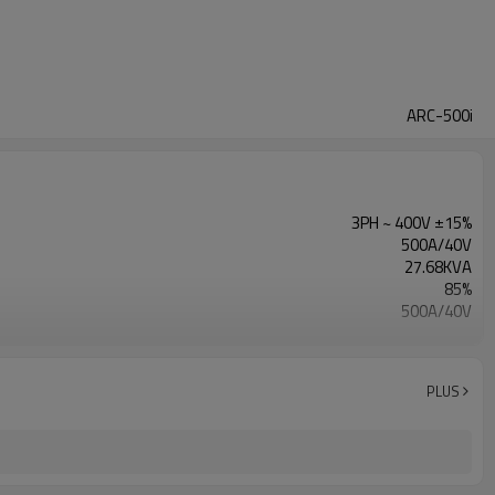
ARC-500i
3PH ~ 400V ±15%
500A/40V
27.68KVA
85%
500A/40V
400A/36V
20A/20.8V~500A/40V
1 year warranty
PLUS
680X310X650mm
50KG