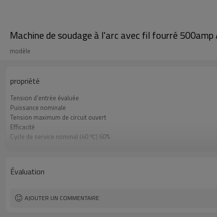
Machine de soudage à l'arc avec fil fourré 500amp
modèle
propriété
Tension d'entrée évaluée
Puissance nominale
Tension maximum de circuit ouvert
Efficacité
Cycle de service nominal (40 ℃) 60%
Cycle de service nominal (40 ℃) 100%
Gamme de courant / tension de soudage
Garantie
Évaluation
Dimensions
Poids
AJOUTER UN COMMENTAIRE