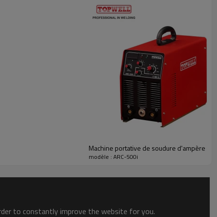
Machine portative de soudure d'ampère d'I
modèle : ARC-500i
order to constantly improve the website for you.