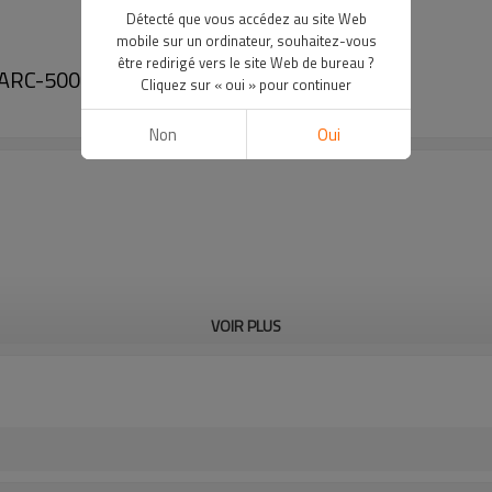
Détecté que vous accédez au site Web
mobile sur un ordinateur, souhaitez-vous
être redirigé vers le site Web de bureau ?
 ARC-500i
Cliquez sur « oui » pour continuer
Non
Oui
VOIR PLUS