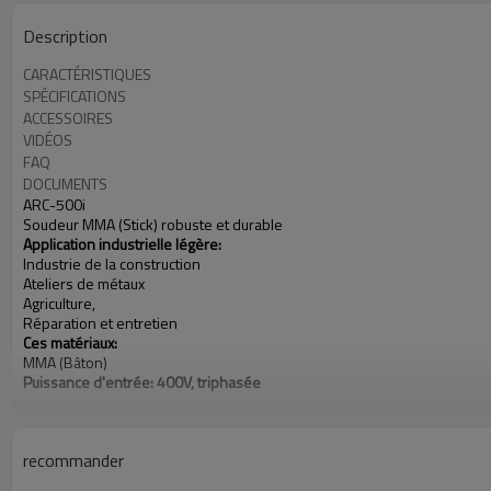
Description
CARACTÉRISTIQUES
SPÉCIFICATIONS
ACCESSOIRES
VIDÉOS
FAQ
DOCUMENTS
ARC-500i
Soudeur MMA (Stick) robuste et durable
Application industrielle légère:
Industrie de la construction
Ateliers de métaux
Agriculture,
Réparation et entretien
Ces matériaux:
MMA (Bâton)
Puissance d'entrée: 400V, triphasée
La gamme ampérage ,: 20-500A
nominale de
la sortie à 40 °] C (104 ° Les] F.).
500A AT 40V @ 60% Durée de
vie
recommander
45kg