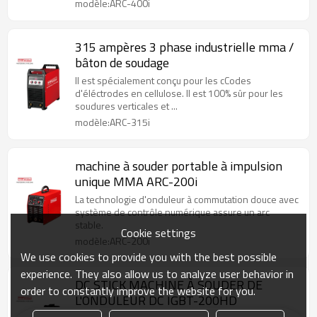
modèle:ARC-400i
315 ampères 3 phase industrielle mma /
bâton de soudage
Il est spécialement conçu pour les cCodes
d'éléctrodes en cellulose. Il est 100% sûr pour les
soudures verticales et ...
modèle:ARC-315i
machine à souder portable à impulsion
unique MMA ARC-200i
La technologie d'onduleur à commutation douce avec
système de contrôle numérique assure un arc
stable.
Cookie settings
modèle:ARC-200i
We use cookies to provide you with the best possible
experience. They also allow us to analyze user behavior in
DC STICK MACHINE À SOUDER DE
order to constantly improve the website for you.
L'ONDULEUR DC IGBT-200HD