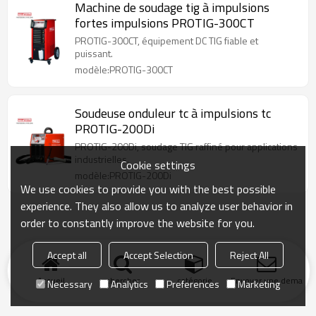
Machine de soudage tig à impulsions
fortes impulsions PROTIG-300CT
PROTIG-300CT, équipement DC TIG fiable et
puissant.
modèle:PROTIG-300CT
Soudeuse onduleur tc à impulsions tc
PROTIG-200Di
PROTIG-200Di, soudage TIG raffiné pour applications
industrielles.
Cookie settings
modèle:PROTIG-200Di
We use cookies to provide you with the best possible
experience. They also allow us to analyze user behavior in
order to constantly improve the website for you.
Accept all
Accept Selection
Reject All
Accueil
chercher
catégorie
Envoyer une demand
Necessary
Analytics
Preferences
Marketing