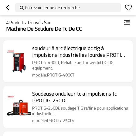
Entrez un terme de recherche
4
Produits Trouvés Sur
Machine De Soudure De Tc De CC
soudeur à arc électrique dc tig à
impulsions industrielles lourdes PROTIG-
400CT
PROTIG-400CT, Reliable and powerful DC TIG
equipment.
modèle:PROTIG-400CT
Soudeuse onduleur tc à impulsions tc
PROTIG-250Di
PROTIG-250Di, soudage TIG raffiné pour applications
industrielles.
modèle:PROTIG-250Di