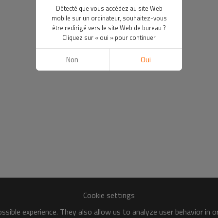
Détecté que vous accédez au site Web
mobile sur un ordinateur, souhaitez-vous
être redirigé vers le site Web de bureau ?
Cliquez sur « oui » pour continuer
Non
Oui
Cookie settings
sible experience. They also allow us to analyze user behavior in 