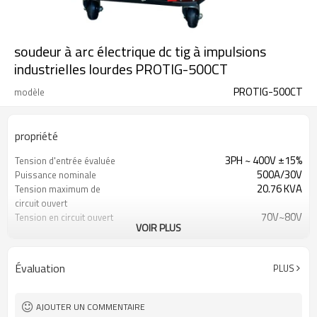
soudeur à arc électrique dc tig à impulsions
industrielles lourdes PROTIG-500CT
PROTIG-500CT
modèle
propriété
3PH ~ 400V ±15%
Tension d'entrée évaluée
500A/30V
Puissance nominale
20.76 KVA
Tension maximum de
circuit ouvert
70V~80V
Tension en circuit ouvert
VOIR PLUS
3A/10.1V~500A/30V
Gamme de courant /
tension de soudage
0.85
Facteur de puissance
Évaluation
PLUS
85%
Efficacité
1 year warranty
Garantie
960X420X900mm
Dimensions
AJOUTER UN COMMENTAIRE
70kg
Poids