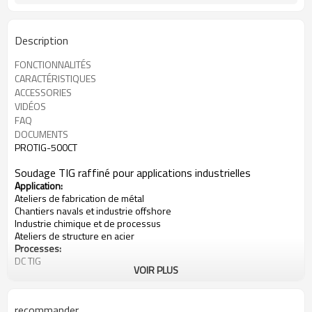
Description
FONCTIONNALITÉS
CARACTÉRISTIQUES
ACCESSORIES
VIDÉOS
FAQ
DOCUMENTS
PROTIG-500CT
Soudage TIG raffiné pour applications industrielles
Application:
Ateliers de fabrication de métal
Chantiers navals et industrie offshore
Industrie chimique et de processus
Ateliers de structure en acier
Processes:
DC TIG
VOIR PLUS
Stick (SMAW)
Puissance d'entrée: 340-460V, 3-Phase
Sortie évaluée à 40 ℃ (104 ℉):
recommander
500A à 30V @ 60% Duty Cycle