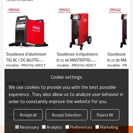
Poids: 70 kg
Soudeuse d'aluminium
Soudeuse à impulsions
Soudeuse à im
TIG AC / DC ALUTIG-
tc cc dc MASTERTIG-
tc cc dc MAST
modèle : PROTIG-500CT
modèle : PROTIG-500CT
modèle : PROT
200HD
400CT
500CT
Cookie settings
Mots clé
We use cookies to provide you with the best possible
soudeur tig géant dc
experience. They also allow us to analyze user behavior in
soudeur de tig d'inverseur
order to constantly improve the website for you.
soudeur à haute fréquence
soudeur de tig industriel lourd
Accept all
Accept Selection
Reject All
Soudeur tig
Necessary
Analytics
Preferences
Marketing