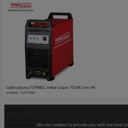
250A à 26.5V @ 60% Duty Cycle
Poids: 12KG
Cutter plasma TOPWELL métal coupe-70 CNC non-HF
modèle : CUT-40Di
Mots clé
Coupeur de plasma 40a
We use cookies to provide you with the best pos
coupeur de plasma de main