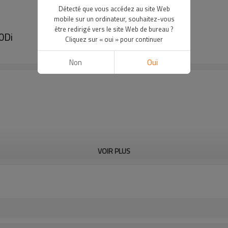
Détecté que vous accédez au site Web
mobile sur un ordinateur, souhaitez-vous
être redirigé vers le site Web de bureau ?
0Di
Cliquez sur « oui » pour continuer
Non
Oui
VOIR PLUS