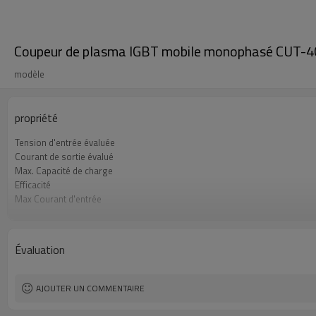
Coupeur de plasma IGBT mobile monophasé CUT-4
modèle
propriété
Tension d'entrée évaluée
Courant de sortie évalué
Max. Capacité de charge
Efficacité
Max Courant d'entrée
Tension de circuit ouvert (OCV)
Approvisionnement en gaz
Garantie
Évaluation
Dimension
Poids
AJOUTER UN COMMENTAIRE