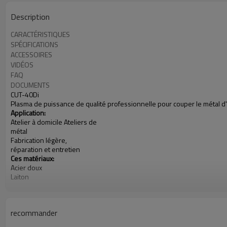
Description
CARACTÉRISTIQUES
SPÉCIFICATIONS
ACCESSOIRES
VIDÉOS
FAQ
DOCUMENTS
CUT-40Di
Plasma de puissance de qualité professionnelle pour couper le méta
Application:
Atelier à domicile Ateliers de
métal
Fabrication légère,
réparation et entretien
Ces matériaux:
Acier doux
Laiton
Cuivre
Aluminium
Puissance d'entrée: 200-240V, monophasé
recommander
Gamme d'intensité: 30-60A
Puissance
évaluée
à 40 ° C (104 ° F):