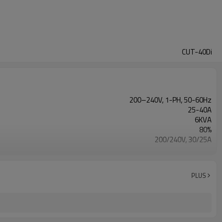
CUT-40Di
200–240V, 1-PH, 50-60Hz
25-40A
6KVA
80%
200/240V, 30/25A
280V
Air (propre, sec et sans huile)
1 an de garantie
PLUS
410*185*310mm
12KG