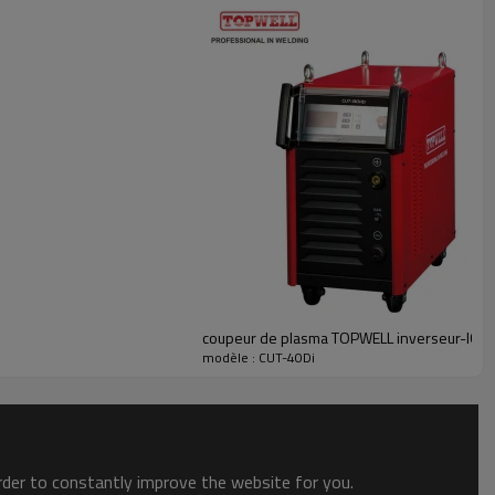
coupeur de plasma TOPWELL inverseur-IGBT
modèle : CUT-40Di
order to constantly improve the website for you.