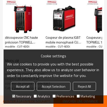
Puissance
évaluée
à 40 ° C (104 ° F):
60A à 110V @ 60%
Poids de
cycle de fonctionnement
: 19KG
découpeuse CNC haute
Coupeur de plasma IGBT
Coupeuse pla
précision TOPWELL
mobile monophasé CUT-
TOPWELL 100
modèle : CUT-60Di
modèle : CUT-60Di
modèle : CUT-6
plasma CUT-200HD CNC
40Di
CUT-100HD
Cookie settings
Mots clé
We use cookies to provide you with the best possible
Coupeur de plasma 40a
experience. They also allow us to analyze user behavior in
coupeur de plasma de main
order to constantly improve the website for you.
coupeur de plasma d'air
coupeur de plasma mobile IGBT
Accept all
Accept Selection
Reject All
Cutter plasma monophasé
Necessary
Analytics
Preferences
Marketing
AJOUTER À LA LISTE DE SOUHAITS
ENVOYER UNE DEMANDE