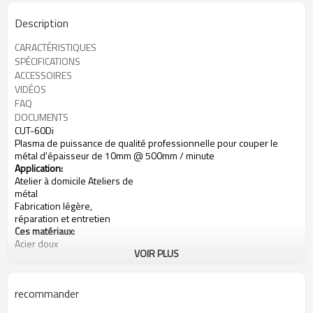
Description
CARACTÉRISTIQUES
SPÉCIFICATIONS
ACCESSOIRES
VIDÉOS
FAQ
DOCUMENTS
CUT-60Di
Plasma de puissance de qualité professionnelle pour couper le
métal d'épaisseur de 10mm @ 500mm / minute
Application:
Atelier à domicile Ateliers de
métal
Fabrication légère,
réparation et entretien
Ces matériaux:
Acier doux
VOIR PLUS
Laiton
Cuivre
Aluminium
recommander
Puissance d'entrée: 200-240V, monophasé
Gamme d'intensité: 30-60A