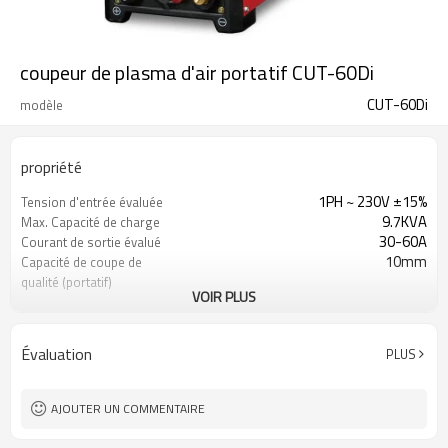
coupeur de plasma d'air portatif CUT-60Di
CUT-60Di
modèle
propriété
1PH ~ 230V ±15%
Tension d'entrée évaluée
9.7KVA
Max. Capacité de charge
30-60A
Courant de sortie évalué
10mm
Capacité de coupe de
qualité (portatif)
VOIR PLUS
20mm
Capacité de coupe
maximale (portatif)
104V
Tension de sortie nominale
Évaluation
PLUS
280V
Tension nominale en circuit
ouvert
1 an de garantie
Garantie
AJOUTER UN COMMENTAIRE
560X230X480mm
Dimensions
19KG
Poids