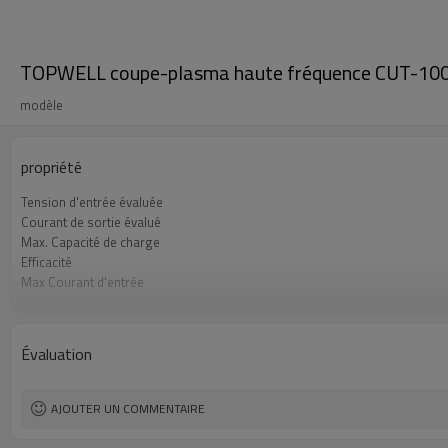
TOPWELL coupe-plasma haute fréquence CUT-10
modèle
propriété
Tension d'entrée évaluée
Courant de sortie évalué
Max. Capacité de charge
Efficacité
Max Courant d'entrée
Tension de sortie évaluée
Certifications
Garantie
Évaluation
Dimensions
Poids
AJOUTER UN COMMENTAIRE