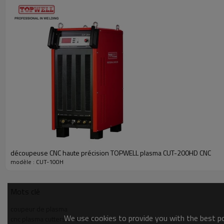
100A à @ 60% Duty Cycle
Poids: 42KG
découpeuse CNC haute précision TOPWELL plasma CUT-200HD CNC
modèle : CUT-100H
Mots clé
coupeur de plasma
We use cookies to provide you with the best pos
cnc plasma cutters à vendre