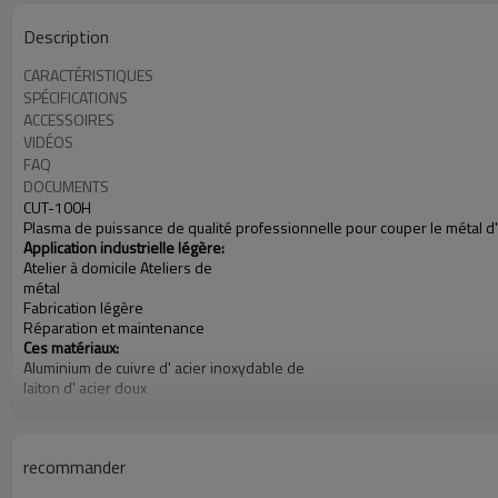
Description
CARACTÉRISTIQUES
SPÉCIFICATIONS
ACCESSOIRES
VIDÉOS
FAQ
DOCUMENTS
CUT-100H
Plasma de puissance de qualité professionnelle pour couper le méta
Application industrielle légère:
Atelier à domicile Ateliers de
métal
Fabrication légère
Réparation et maintenance
Ces matériaux:
Aluminium de
cuivre d'
acier inoxydable de
laiton d'
acier doux
Puissance d'entrée: 340-460V,
recommander
Plage d'intensité: 30-100A
Sortie nominale à 40 ° C (104 ° F):