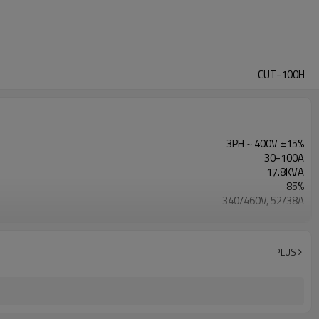
CUT-100H
3PH ~ 400V ±15%
30-100A
17.8KVA
85%
340/460V, 52/38A
120V
CE, RoHS
1 an de garantie
PLUS
680X310X650mm
42KG