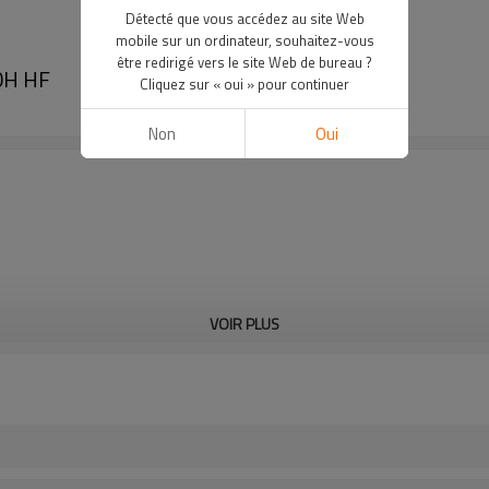
Détecté que vous accédez au site Web
mobile sur un ordinateur, souhaitez-vous
être redirigé vers le site Web de bureau ?
0H HF
Cliquez sur « oui » pour continuer
Non
Oui
VOIR PLUS