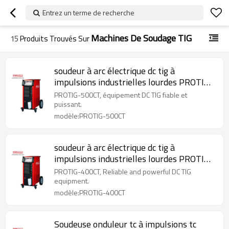
Entrez un terme de recherche
Machines De Soudage TIG
15
Produits Trouvés Sur
soudeur à arc électrique dc tig à
impulsions industrielles lourdes PROTIG-
500CT
PROTIG-500CT, équipement DC TIG fiable et
puissant.
modèle:PROTIG-500CT
soudeur à arc électrique dc tig à
impulsions industrielles lourdes PROTIG-
400CT
PROTIG-400CT, Reliable and powerful DC TIG
equipment.
modèle:PROTIG-400CT
Soudeuse onduleur tc à impulsions tc