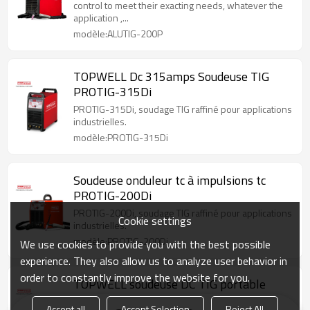
control to meet their exacting needs, whatever the
application ,...
modèle:ALUTIG-200P
TOPWELL Dc 315amps Soudeuse TIG
PROTIG-315Di
PROTIG-315Di, soudage TIG raffiné pour applications
industrielles.
modèle:PROTIG-315Di
Soudeuse onduleur tc à impulsions tc
PROTIG-200Di
PROTIG-200Di, soudage TIG raffiné pour applications
Cookie settings
industrielles.
modèle:PROTIG-200Di
We use cookies to provide you with the best possible
experience. They also allow us to analyze user behavior in
order to constantly improve the website for you.
TOPWELL soudeuse DC TIG portable
HANDY TIG-200Di
Accept all
Accept Selection
Reject All