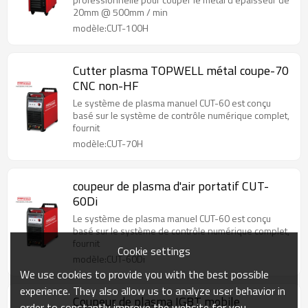
20mm @ 500mm / min
modèle:CUT-100H
Cutter plasma TOPWELL métal coupe-70
CNC non-HF
Le système de plasma manuel CUT-60 est conçu
basé sur le système de contrôle numérique complet,
fournit
modèle:CUT-70H
coupeur de plasma d'air portatif CUT-
60Di
Le système de plasma manuel CUT-60 est conçu
basé sur le système de contrôle numérique complet,
fournit
Cookie settings
modèle:CUT-60Di
We use cookies to provide you with the best possible
experience. They also allow us to analyze user behavior in
Coupeur de plasma IGBT mobile
order to constantly improve the website for you.